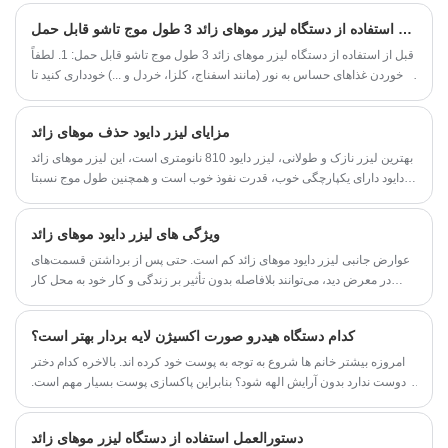
قرار دهد. دستگاه سوپرانو تیتانیوم دارای فناوری خنک کننده ICE PLUS نیز می
اقدامات احتیاطی برای استفاده از دستگاه لیزر موهای زائد 3 طول موج تاشو قابل حمل
باشد که از گرم شدن بیش از حد پوست جلوگیری می کند.
قبل از استفاده از دستگاه لیزر موهای زائد 3 طول موج تاشو قابل حمل: 1. لطفاً
از خوردن غذاهای حساس به نور (مانند اسفناج، کلزا، خردل و ...) خودداری کنید تا
پس از مصرف از عوارض جانبی جلوگیری شود. 2. از میعانات، ژل آلوئه ورا و
غیره استفاده نکنید، ممکن است این محصولات باعث ایجاد فلاش نشوند.
مزایای لیزر دایود حذف موهای زائد
بهترین لیزر نازک و طولانی، لیزر دایود 810 نانومتری است، این لیزر موهای زائد
دایود دارای یکپارچگی خوب، قدرت نفوذ خوب است و همچنین طول موج نسبتا
خوبی توسط سلول های رنگدانه جذب می شود که به اصل عمل انتخابی فتوترمال
اعمال می شود. رنگدانه سیاه فولیکول مو پایه رنگ مورد نظر است تا فولیکول
ویژگی های لیزر دایود موهای زائد
مو موثر باشد و اثر حذف مو بهتر باشد.
عوارض جانبی لیزر دایود موهای زائد کم است. حتی پس از برداشتن قسمت‌های
در معرض دید، می‌توانند بلافاصله بدون تأثیر بر زندگی و کار خود به محل کار
بروند و نیازی به استراحت ندارند.
کدام دستگاه هیدرو صورت اکسیژن لایه بردار بهتر است؟
امروزه بیشتر خانم ها شروع به توجه به پوست خود کرده اند. بالاخره کدام دختر
دوست ندارد بدون آرایش الهه شود؟ بنابراین پاکسازی پوست بسیار مهم است.
از بین بردن لکه های عمیق چربی با شستشو و مراقبت روزانه صورت دشوار
است، که به راحتی می تواند اثرات نامطلوبی مانند آکنه، جوش های سرسیاه و
دستورالعمل استفاده از دستگاه لیزر موهای زائد
منافذ بزرگ را برای پوست به همراه داشته باشد. تجهیزات تمیز کردن و مراقبت