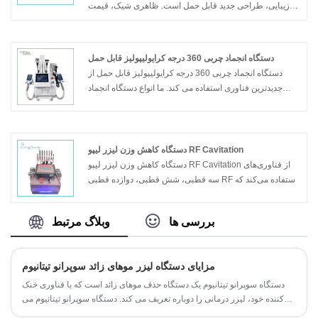
زیبایی، طراحی جدید قابل حمل است. ظاهری شیک، قیمت
ارزان، اثر درمانی خوبی دارد و حمل و نقل نسبتاً ارزان است.
به ویژه برای سالن های زیبایی که نمی خواهند سرمایه گذاری
زیادی انجام دهند مناسب است. مقرون به صرفه بودن از
دستگاه انجماد چربی 360 درجه کرایولیپولیز قابل حمل
ویژگی های این دستگاه است.
دستگاه انجماد چربی 360 درجه کرایولیپولیز قابل حمل از
جدیدترین فناوری استفاده می کند. ما انواع دستگاه انجماد
چربی کرایولیپولیز نسخه قابل حمل و عمودی 360 را تولید می
کنیم. دستگاه انجماد چربی کرایولیپولیز قابل حمل 360 درجه
می تواند نتایج درمانی بهتر و احساس درمان بهتری را در
مقایسه با دستگاه های سنتی کرایو ارائه دهد.
دستگاه کاهش وزن لیزر لیپو RF Cavitation
دستگاه کاهش وزن لیزر لیپو RF Cavitation از فناوری‌های
سه قطبی، شش قطبی، دوازده قطبی RF استفاده می‌کند که
فناوری‌های لیزر کاویتاسیون، خلاء و لیزر لیپو را ترکیب
می‌کند. دستگاه کاهش وزن لیزر لیپو RF Cavitation می تواند
بررسی ها
وبلاگ مرتبط
نتایج درمانی موثری را برای حذف چربی، لاغری بدن و لیفت
صورت ارائه دهد. علاوه بر این، دستگاه کاهش وزن لیزر RF
Cavitation Lipo ارزان است.
مزایای دستگاه لیزر موهای زائد سوپرانو تیتانیوم
دستگاه سوپرانو تیتانیوم یک دستگاه حذف موهای زائد است که با فناوری خنک
کننده خود، لیزر درمانی را دوباره تعریف می کند. دستگاه سوپرانو تیتانیوم می
تواند به طور موثر رشته های مو را با شلیک همزمان با طول موج لیزر خود هدف