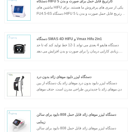
دستگاه HIFU 5 کارتریج قابل حمل برای صورت و بدن
ماشین های HIFU یکی از سری های پرفروش ما هستند. برای
FU4.5-6S دستگاه HIFU 5 کارتریج قابل حمل صورت و بدن با
CE 2 سال گارانتی به عنوان مدل جدید روز به روز در بین توزیع
کنندگان، مراکز زیبایی، کلینیک ها و همچنین گروه های
مصارف خانگی محبوبیت بیشتری دارد.
دستگاه SMAS 4D HIFU و Vmax Hifu 2in1
مدل: FU4.5-6S
دستگاه هایفو 4 بعدی می تواند 1-12 خط تولید کند که تا حد
زیادی کارایی درمان را برای صورت و بدن افزایش می دهد.
Vmax HIFU می‌تواند برخی از گوشه‌های صورت/بدن را درمان
کند. دستگاه SMAS 4D HIFU و vmax HIFU 2in1 یکی از
پرفروش ترین مدل های هایفو می باشد.
دستگاه لیزر دایود موهای زائد بدون درد
مدل: HIF3-2S
دستگاه لیزر دایود بدون درد موهای زائد یک دستگاه از بین
بردن موهای زائد با جدیدترین طراحی مدرن است. حذف موهای
زائد بدون درد با دستگاه لیزر دایود می تواند به طور موثر رشته
های مو را با شلیک همزمان با طول موج لیزر خود هدف قرار
دهد. حذف موهای زائد بدون درد با دستگاه لیزر دایود اندازه
دستگاه کوچکتری دارد، بنابراین هزینه حمل و نقل ارزان تر
دستگاه لیزر موهای زائد قابل حمل 808 دایود برای سالن
است، اما به اندازه دستگاه بزرگ قدرتمند است.
زیبایی
دستگاه لیزر موهای زائد قابل حمل 808 دایود برای سالن