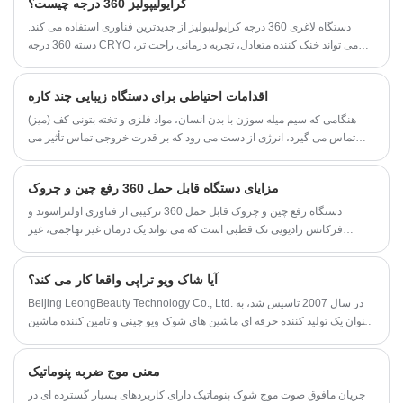
کرایولیپولیز 360 درجه چیست؟
دستگاه لاغری 360 درجه کرایولیپولیز از جدیدترین فناوری استفاده می کند.
دسته 360 درجه CRYO می تواند خنک کننده متعادل، تجربه درمانی راحت تر،
نتایج درمانی بهتر و عوارض جانبی کمتر را ارائه دهد. و قیمت آن تفاوت چندانی با
کریو سنتی ندارد.
اقدامات احتیاطی برای دستگاه زیبایی چند کاره
هنگامی که سیم میله سوزن با بدن انسان، مواد فلزی و تخته بتونی کف (میز)
تماس می گیرد، انرژی از دست می رود که بر قدرت خروجی تماس تأثیر می
گذارد. بنابراین، منطقه تماس باید تا حد امکان کوچک باشد.
مزایای دستگاه قابل حمل 360 رفع چین و چروک
دستگاه رفع چین و چروک قابل حمل 360 ترکیبی از فناوری اولتراسوند و
فرکانس رادیویی تک قطبی است که می تواند یک درمان غیر تهاجمی، غیر
جراحی و بدون درد را برای لیفت صورت، رفع چین و چروک، لاغری بدن، چربی
سوزی ارائه دهد.
آیا شاک ویو تراپی واقعا کار می کند؟
Beijing LeongBeauty Technology Co., Ltd. در سال 2007 تاسیس شد، به
عنوان یک تولید کننده حرفه ای ماشین های شوک ویو چینی و تامین کننده ماشین
های شوک ویو چینی، محصولات ما گواهینامه CE و ROHS را گذرانده اند.
معنی موج ضربه پنوماتیک
جریان مافوق صوت موج شوک پنوماتیک دارای کاربردهای بسیار گسترده ای در