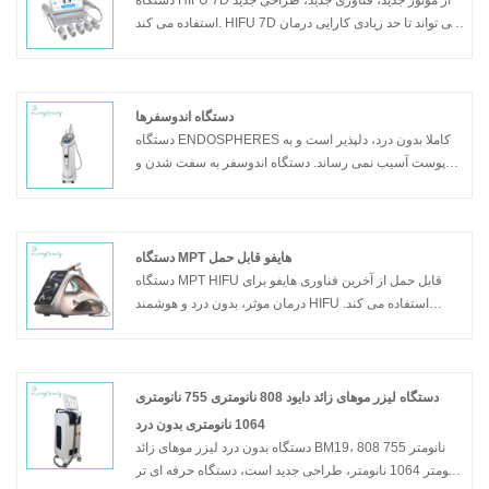
استفاده می کند. HIFU 7D می تواند تا حد زیادی کارایی درمان
را برای صورت و بدن افزایش دهد. هایفو 7D در مقایسه با
دستگاه های هایفو کلاسیک درد بسیار کمتری دارد. ماشین
هایفو 7D یکی از جدیدترین مدل های هایفو است و گرایش های
هایفو را رهبری خواهد کرد.
دستگاه اندوسفرها
دستگاه ENDOSPHERES کاملا بدون درد، دلپذیر است و به
پوست آسیب نمی رساند. دستگاه اندوسفر به سفت شدن و
سفت شدن عضلات و بافت ها، صاف کردن پوست، بهبود
ساختار و مجسمه سازی صورت و بدن کمک کرده است.
کاهش سلولیت، از بین بردن چین و چروک و از بین رفتن اینچ
از دور کمر و ران وجود دارد. به لطف Endospheres، بدنه‌های
دستگاه MPT هایفو قابل حمل
دستگاه دوباره مجسمه‌سازی شده و چهره‌ها جوان‌سازی
دستگاه MPT HIFU قابل حمل از آخرین فناوری هایفو برای
شده‌اند.
درمان موثر، بدون درد و هوشمند HIFU استفاده می کند.
دستگاه MPT HIFU قابل حمل مجهز به 10 کارتریج با فرکانس
های مختلف است و هر کارتریج می تواند چندین نقطه یا قطعه
خط خروجی دهد. دستگاه MPT HIFU قابل حمل دارای سه
دسته کار است و می تواند به طور موثر لیفت صورت، درمان
دستگاه لیزر موهای زائد دایود 808 نانومتری 755 نانومتری
های ضد پیری، کاهش وزن و سفت کردن پوست را انجام دهد.
1064 نانومتری بدون درد
دستگاه بدون درد لیزر موهای زائد BM19، 808 نانومتر 755
نانومتر 1064 نانومتر، طراحی جدید است، دستگاه حرفه ای تر