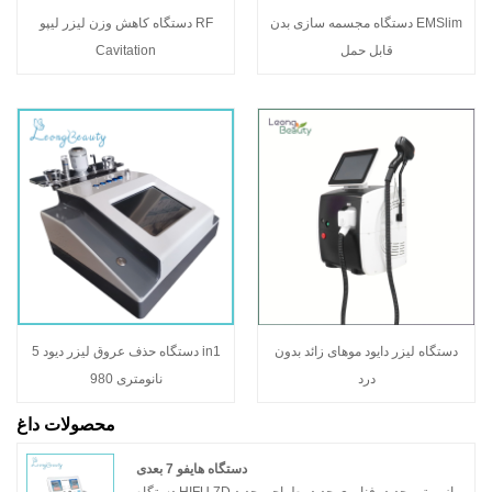
دستگاه مجسمه سازی بدن EMSlim
دستگاه کاهش وزن لیزر لیپو RF
قابل حمل
Cavitation
دستگاه لیزر دایود موهای زائد بدون
دستگاه حذف عروق لیزر دیود 5 in1
درد
980 نانومتری
محصولات داغ
دستگاه هایفو 7 بعدی
دستگاه HIFU 7D از موتور جدید، فناوری جدید، طراحی جدید