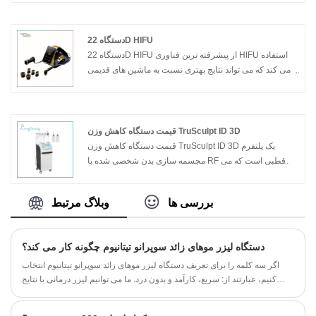
به نظر می رسد، و صفحه نمایش می تواند بچرخد، کارکرد آن
آسان تر است، منتظر درخواست شما باشید.
مدل: BM19
دستگاه 22D HIFU
دستگاه 22D HIFU از پیشرفته ترین فناوری HIFU استفاده
می کند که می تواند نتایج بهتری نسبت به ماشین های قدیمی
HIFU ارائه دهد. دستگاه 22D HIFU از جدیدترین موتورها
استفاده می کند که می تواند سرعت درمان سریعتر و درد
کمتری را تأمین کند. دستگاه 22D HIFU دارای دو دسته کار
برای بلند کردن صورت ، درمان لاغری بدن است و دارای چندین
قیمت دستگاه کاهش وزن TruSculpt ID 3D
حالت خروجی انرژی است.
قیمت دستگاه کاهش وزن TruSculpt ID 3D یک پلتفرم
مجسمه سازی بدن شخصی شده با RF تک قطبی است که می
تواند هر شکل یا نوع بدنی را درمان کند. TruSculpt ID 3D
Loss Weight Machine Price لایه چربی زیر پوست را درمان
بررسی ها
وبلاگ مرتبط
می کند و در نتیجه باعث کاهش طولانی مدت چربی می شود.
پروتکل‌های درمانی 15 دقیقه‌ای TruSculpt ID 3D Weight
Loss Price می‌توانند شکم و پهلوها را به طور همزمان و بدون
دستگاه لیزر موهای زائد سوپرانو تیتانیوم چگونه کار می کند؟
توقف درمان کنند.
اگر سه کلمه را برای تعریف دستگاه لیزر موهای زائد سوپرانو تیتانیوم انتخاب
کنیم، عبارتند از: سریع، کارآمد و بدون درد. ما می توانیم لیزر درمانی با نتایج
عالی را تنها در 30 دقیقه تضمین کنیم.