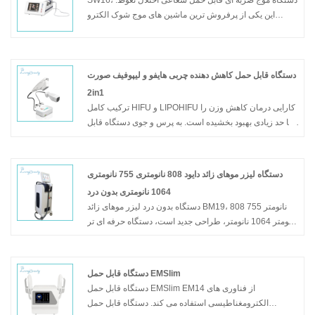
این یکی از پرفروش ترین ماشین های موج شوک الکترو
مغناطیسی است و ما هر ساله محصولات خود را ارتقا می
دهیم و مشتاقانه منتظر درخواست شما هستیم.
مدل: SW16
دستگاه قابل حمل کاهش دهنده چربی هایفو و لیپوفیف صورت
2in1
ترکیب کامل HIFU و LIPOHIFU کارایی درمان کاهش وزن را
تا حد زیادی بهبود بخشیده است. به پرس و جوی دستگاه قابل
حمل کاهش دهنده چربی صورت 2in1 HIFU و LIPOHIFU
خوش آمدید FU18-S3
دستگاه لیزر موهای زائد دایود 808 نانومتری 755 نانومتری
مدل: Fu18-s3
1064 نانومتری بدون درد
دستگاه بدون درد لیزر موهای زائد BM19، 808 نانومتر 755
نانومتر 1064 نانومتر، طراحی جدید است، دستگاه حرفه ای تر
به نظر می رسد، و صفحه نمایش می تواند بچرخد، کارکرد آن
آسان تر است، منتظر درخواست شما باشید.
مدل: BM19
دستگاه قابل حمل EMSlim
دستگاه قابل حمل EMSlim EM14 از فناوری های
الکترومغناطیسی استفاده می کند. دستگاه قابل حمل