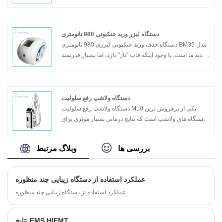
EMSlim می تواند بدون هیچ گونه درد و بدون عوارض جانبی
چربی بسوزاند و عضله به دست آورد. دستگاه EMSlim قابل
حمل یکی از مقرون به صرفه ترین دستگاه ها است و قیمت
آن کمتر از 2000 تومان است.
دستگاه لیزر ورید عنکبوتی 980 نانومتری
دستگاه حذف ورید عنکبوتی لیزری 980 نانومتری BM35 مدل
جدید ما است. با وجود اینکه قاب "ناز" دارد، اما بسیار قدرتمند
است. برای برخی از وریدهای عنکبوتی، یک درمان واحد اثرات
آشکاری دارد. از درخواست خود استقبال کنید
مدل: BM35
دستگاه ولاشپ رفع سلولیت
دستگاه ولاشپ رفع سلولیت M10 یکی از پرفروش ترین
دستگاه های ولاشپ است که نتایج درمانی بسیار موثری برای
رفع سلولیت، لاغری بدن، رفع چین و چروک دارد. در مجموع
دارای 4 دستگیره کار برای قسمت های مختلف درمان،
بررسی ها
وبلاگ مرتبط
دستگیره های کاری بسیار هوشمند و سیستم عملیاتی و
همچنین با قیمت مناسب می باشد. منتظر استعلام شما
هستم، متشکرم
عملکرد استفاده از دستگاه زیبایی چند منظوره
مدل: M10
عملکرد استفاده از دستگاه زیبایی چند منظوره
نتایج EMS HIEMT